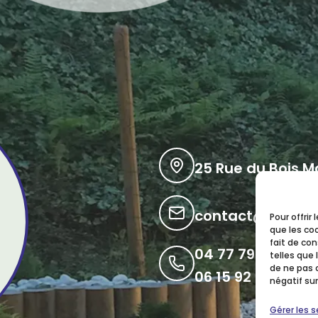
25 Rue du Bois Mo
contact@bruno
Pour offrir
que les co
fait de co
04 77 79 33 99
telles que 
de ne pas 
06 15 92 33 16
négatif sur
Gérer les s