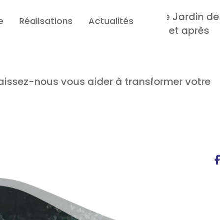
re nouvelle série d'articles 'Votre Jardin de
e
Réalisations
Actualités
es incroyables de jardins avant et après
eption, accompagnés de photos
laissez-nous vous aider à transformer votre