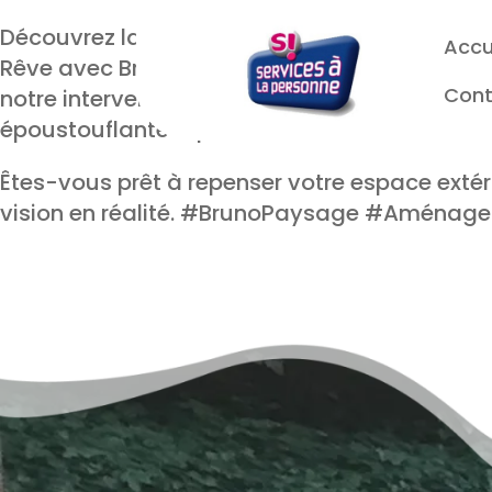
Découvrez la magie de la transformation des 
Accu
Rêve avec Bruno Paysage' vous emmène dans
Cont
notre intervention. Chaque article est truff
époustouflantes qui illustrent notre savoir-fa
Êtes-vous prêt à repenser votre espace exté
vision en réalité. #BrunoPaysage #Aménag