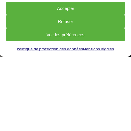
Accepter
Refuser
Voir les préférences
Politique de protection des données
Mentions légales
Plus de 40 ans
d’expérience
au service de vos extérieurs, pour
des réalisations durables,
soignées et adaptées à chaque